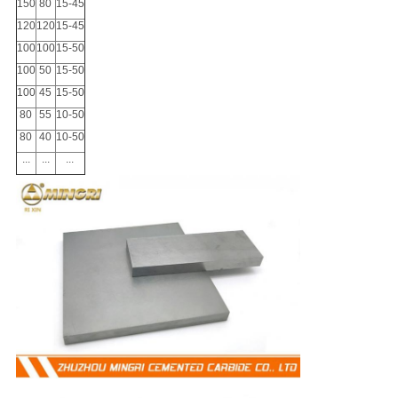
150
80
15-45
120
120
15-45
100
100
15-50
100
50
15-50
100
45
15-50
80
55
10-50
80
40
10-50
...
...
...