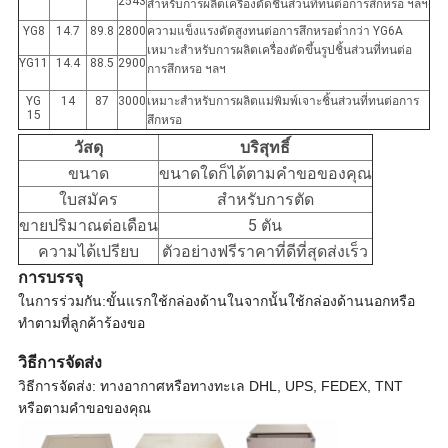
2543
สำหรับการผลิตเครื่องตัดชิ้นส่วนที่ทนต่อการสึกหรอ ฯลฯ
YG8
14.7
89.8
2800
ความแข็งแรงดัดสูงทนต่อการสึกหรอต่ำกว่า YG6A
เหมาะสำหรับการผลิตเครื่องตัดขึ้นรูปชิ้นส่วนที่ทนต่อ
YG11
14.4
88.5
2900
การสึกหรอ ฯลฯ
YG
14
87
3000
เหมาะสำหรับการผลิตแม่พิมพ์เจาะชิ้นส่วนที่ทนต่อการ
15
สึกหรอ
วัสดุ
บริสุทธิ์
ขนาด
ขนาดใดก็ได้ตามคำขอของคุณ
ใบสมัคร
สำหรับการตัด
ขายปริมาณต่อเดือน
5 ตัน
ความได้เปรียบ
ตัวอย่างฟรีราคาที่ดีที่สุดส่งเร็ว
การบรรจุ
ในการร่วมกัน:
ขั้นแรกใช้กล่องด้านในจากนั้นใช้กล่องด้านนอกหรือ
ทำตามที่ลูกค้าร้องขอ
วิธีการจัดส่ง
วิธีการจัดส่ง: ทางอากาศหรือทางทะเล DHL, UPS, FEDEX, TNT
หรือตามคำขอของคุณ