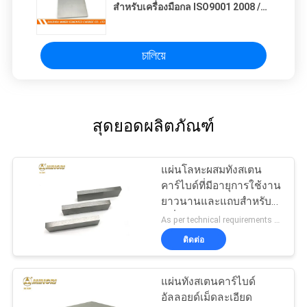
สำหรับเครื่องมือกล ISO9001 2008 /
CQC
চালিয়ে
สุดยอดผลิตภัณฑ์
แผ่นโลหะผสมทังสเตน
คาร์ไบด์ที่มีอายุการใช้งาน
ยาวนานและแถบสำหรับ
เครื่องมือตัด
As per technical requirements MOQ:5 กิโลกรัม
ติดต่อ
แผ่นทังสเตนคาร์ไบด์
อัลลอยด์เม็ดละเอียด