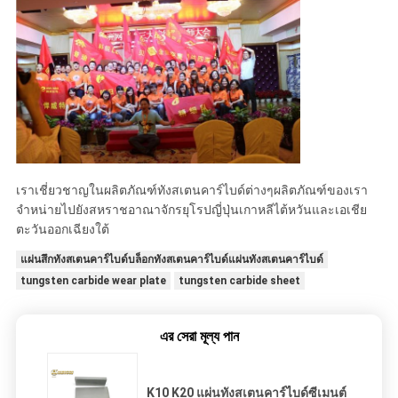
เราเชี่ยวชาญในผลิตภัณฑ์ทังสเตนคาร์ไบด์ต่างๆผลิตภัณฑ์ของเรา
จำหน่ายไปยังสหราชอาณาจักรยุโรปญี่ปุ่นเกาหลีไต้หวันและเอเชีย
ตะวันออกเฉียงใต้
แผ่นสึกทังสเตนคาร์ไบด์บล็อกทังสเตนคาร์ไบด์แผ่นทังสเตนคาร์ไบด์
tungsten carbide wear plate
tungsten carbide sheet
এর সেরা মূল্য পান
K10 K20 แผ่นทังสเตนคาร์ไบด์ซีเมนต์