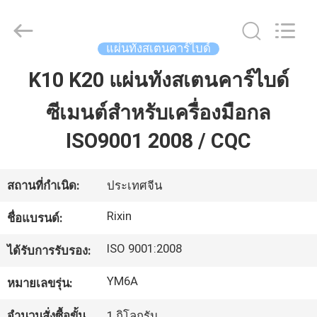
Zhuzhou
Mingri
Cemented
Carbide
Co.,
แผ่นทังสเตนคาร์ไบด์
Ltd..
All
Rights
K10 K20 แผ่นทังสเตนคาร์ไบด์
บ้าน
Reserved.
ซีเมนต์สำหรับเครื่องมือกล
ผลิตภัณฑ์
ISO9001 2008 / CQC
เกี่ยว
สถานที่กำเนิด:
ประเทศจีน
กับ
Rixin
ชื่อแบรนด์:
เรา
ISO 9001:2008
ได้รับการรับรอง:
YM6A
หมายเลขรุ่น:
ทัวร์
จำนวนสั่งซื้อขั้น
1 กิโลกรัม