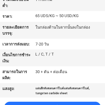
โรงงาน
ต่ำ:
65 UDS/KG ~ 50 USD/KG
ราคา:
ควบคุม
รายละเอียดการ
ในกล่องด้านในจากนั้นลงในกล่อง
บรรจุ:
คุณภาพ
เวลาการส่งมอบ:
7-20 วัน
ติดต่อ
L / C, T / T
เงื่อนไขการชำระ
เงิน:
เรา
สามารถในการ
30 + ตัน + ต่อเดือน
ผลิต:
ข่าว
,
แสงสูง:
แผ่นสึกทังสเตนคาร์ไบด์แผ่นทังสเตนคาร์ไบด์
tungsten carbide sheet
ขอ