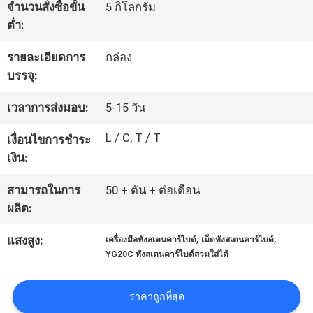
จำนวนสั่งซื้อขั้น
5 กิโลกรัม
โรงงาน
ต่ำ:
รายละเอียดการ
กล่อง
ควบคุม
บรรจุ:
คุณภาพ
เวลาการส่งมอบ:
5-15 วัน
L / C, T / T
เงื่อนไขการชำระ
ติดต่อ
เงิน:
เรา
สามารถในการ
50 + ตัน + ต่อเดือน
ผลิต:
,
,
ข่าว
แสงสูง:
เครื่องมือทังสเตนคาร์ไบด์
เม็ดทังสเตนคาร์ไบด์
YG20C ทังสเตนคาร์ไบด์สวมใส่ได้
ขอ
ราคาถูกที่สุด