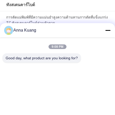
ทังสเตนคาร์ไบด์
การตัดแม่พิมพ์ที่มีความแม่นยำสูงความต้านทานการดัดที่แข็งแกร่ง
TC ทังสเตนคาร์ไบด์ส่วนหัวตาย
Anna Kuang
บูชทังสเตนคาร์ไบด์หัวปากกา G55 โลหะผสมแข็งสำหรับ
อุตสาหกรรมสปริง
9:08 PM
แม่พิมพ์ทังสเตนคาร์ไบด์ซีเมนต์สำหรับเจาะปั๊มแม่พิมพ์หัวเรื่องเย็น
Good day, what product are you looking for?
หมวดหมู่ยอดนิยม
ทั้งหมด
ทังสเตนคาร์ไบด์
แถบทังสเตนคาร์ไบด์
ทังสเตนคาร์ไบด์สตั๊ด
แผ่นทังสเตนคาร์ไบด์
สำหรับ HPGR
ใบมีดคัตเตอร์ทังสเตน