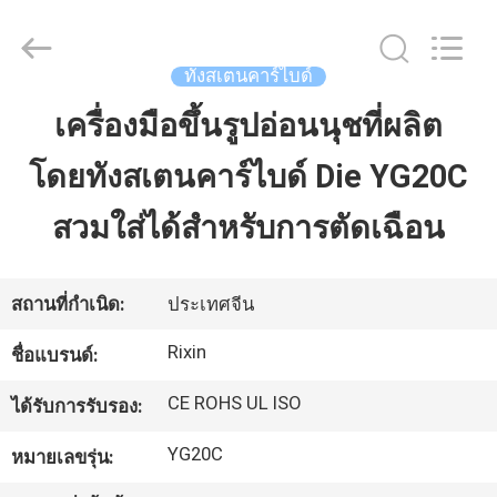
Zhuzhou
Mingri
Cemented
Carbide
Co.,
ทังสเตนคาร์ไบด์
Ltd..
All
Rights
เครื่องมือขึ้นรูปอ่อนนุชที่ผลิต
บ้าน
Reserved.
โดยทังสเตนคาร์ไบด์ Die YG20C
ผลิตภัณฑ์
สวมใส่ได้สำหรับการตัดเฉือน
เกี่ยว
สถานที่กำเนิด:
ประเทศจีน
กับ
Rixin
ชื่อแบรนด์:
เรา
CE ROHS UL ISO
ได้รับการรับรอง:
YG20C
หมายเลขรุ่น:
ทัวร์