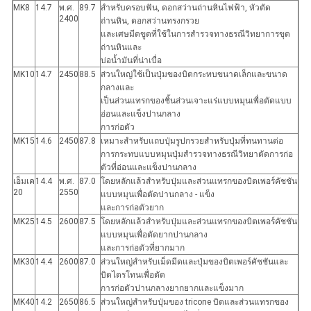
MK8
14.7
พ.ศ.
89.7
สำหรับครอบฟัน, ดอกสว่านถ่านหินไฟฟ้า, หัวตัด
2400
ถ่านหิน, ดอกสว่านทรงกรวย
และเศษมีดขูดที่ใช้ในการสำรวจทางธรณีวิทยาการขุด
ถ่านหินและ
บ่อน้ำมันที่น่าเบื่อ
MK10
14.7
2450
88.5
ส่วนใหญ่ใช้เป็นปุ่มของบิตกระทบขนาดเล็กและขนาด
กลางและ
เป็นส่วนแทรกของชิ้นส่วนเจาะแร่แบบหมุนเพื่อตัดแบบ
อ่อนและแข็งปานกลาง
การก่อตัว
MK15
14.6
2450
87.8
เหมาะสำหรับแถบปุ่มรูปกรวยสำหรับปุ่มที่ทนทานต่อ
การกระทบแบบหมุนปุ่มสำรวจทางธรณีวิทยาตัดการก่อ
ตัวที่อ่อนและแข็งปานกลาง
เอ็มเค
14.4
พ.ศ.
87.0
โดยหลักแล้วสำหรับปุ่มและส่วนแทรกของบิตเพอร์คัชชัน
20
2550
แบบหมุนเพื่อตัดปานกลาง - แข็ง
และการก่อตัวยาก
MK25
14.5
2600
87.5
โดยหลักแล้วสำหรับปุ่มและส่วนแทรกของบิตเพอร์คัชชัน
แบบหมุนเพื่อตัดยากปานกลาง
และการก่อตัวที่ยากมาก
MK30
14.4
2600
87.0
ส่วนใหญ่สำหรับเม็ดมีดและปุ่มของบิตเพอร์คัชชันและ
บิตไตรโทนเพื่อตัด
การก่อตัวปานกลางยากยากและแข็งมาก
MK40
14.2
2650
86.5
ส่วนใหญ่สำหรับปุ่มของ tricone บิตและส่วนแทรกของ