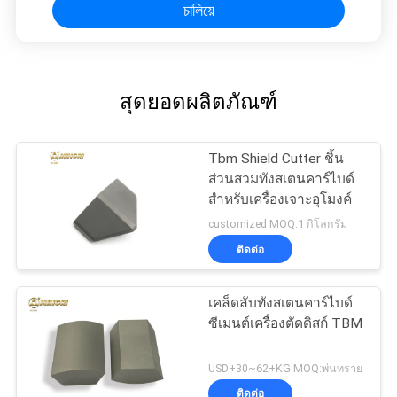
চালিয়ে
สุดยอดผลิตภัณฑ์
Tbm Shield Cutter ชิ้น
ส่วนสวมทังสเตนคาร์ไบด์
สำหรับเครื่องเจาะอุโมงค์
customized MOQ:1 กิโลกรัม
ติดต่อ
เคล็ดลับทังสเตนคาร์ไบด์
ซีเมนต์เครื่องตัดดิสก์ TBM
USD+30~62+KG MOQ:พ่นทราย
ติดต่อ