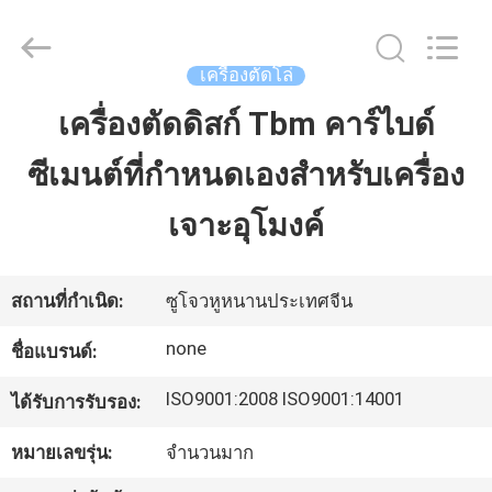
Zhuzhou
Mingri
Cemented
Carbide
Co.,
เครื่องตัดโล่
Ltd..
All
Rights
เครื่องตัดดิสก์ Tbm คาร์ไบด์
บ้าน
Reserved.
ซีเมนต์ที่กำหนดเองสำหรับเครื่อง
ผลิตภัณฑ์
เจาะอุโมงค์
เกี่ยว
สถานที่กำเนิด:
ซูโจวหูหนานประเทศจีน
กับ
none
ชื่อแบรนด์:
เรา
ISO9001:2008 ISO9001:14001
ได้รับการรับรอง:
หมายเลขรุ่น:
จำนวนมาก
ทัวร์