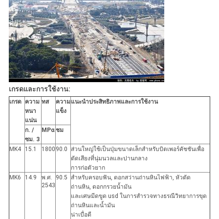
เกรดและการใช้งาน:
เกรด
ความ
ทส
ความ
แนะนำประสิทธิภาพและการใช้งาน
หนา
แข็ง
แน่น
ก. /
MPα
ชม
ซม. 3
MK4
15.1
1800
90.0
ส่วนใหญ่ใช้เป็นปุ่มขนาดเล็กสำหรับบิตเพอร์คัชชันเพื่อ
ตัดเสียงที่นุ่มนวลและปานกลาง
การก่อตัวยาก
MK6
14.9
พ.ศ.
90.5
สำหรับครอบฟัน, ดอกสว่านถ่านหินไฟฟ้า, หัวตัด
2543
ถ่านหิน, ดอกกรวยน้ำมัน
และเศษมีดขูด usd ในการสำรวจทางธรณีวิทยาการขุด
ถ่านหินและน้ำมัน
น่าเบื่อดี