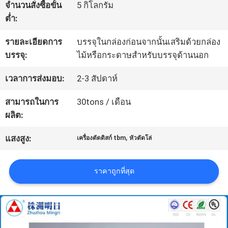
จำนวนสั่งซื้อขั้น
5 กิโลกรัม
โรงงาน
ต่ำ:
รายละเอียดการ
บรรจุในกล่องก่อนจากนั้นเสริมด้วยกล่อง
ควบคุม
บรรจุ:
ไม้หรือกระดาษสำหรับบรรจุด้านนอก
คุณภาพ
เวลาการส่งมอบ:
2-3 สัปดาห์
สามารถในการ
30tons / เดือน
ติดต่อ
ผลิต:
เรา
,
แสงสูง:
เครื่องตัดดิสก์ tbm
หัวตัดโล่
ราคาถูกที่สุด
ข่าว
ขอ