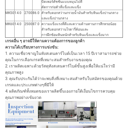
บิตเพอร์คัชชันแบบหมุนไปที่
ตัดการก่อตัวที่แข็งและแข็ง
MK50
14.0
2700
86.0
สำหรับดอกสว่านกรวยน้ำมันสำหรับหินแข็งปานกลาง
และแข็งปานกลาง
MK60
14.0
2500
87.0
ความแข็งแรงที่ดีและความต้านทานการสึกหรอน้อย
สำหรับดอกสว่านโรตารี่ค้อนและ
การฝึกซ้อมหินหนักสำหรับหินแข็งและแข็งมาก
เกรดอื่น ๆ อาจมีให้ตามความต้องการของลูกค้า
ความได้เปรียบทางการแข่งขัน:
1. ความเชี่ยวชาญในทังสเตนคาร์ไบด์เป็นเวลา 15 ปีเราสามารถช่วย
คุณในการเลือกเกรดที่เหมาะสมสำหรับงานของคุณ
2. เราผลิตเฉพาะด้วยวัสดุทังสเตนคาร์ไบด์ขั้นสูงเพื่อให้แน่ใจว่ามี
คุณภาพสูง
3. คุณรับประกันได้ว่าจะพบสิ่งที่เหมาะสมสำหรับใบสมัครของคุณด้วย
เกรดและประเภทต่างๆที่มีให้
4. ผลิตภัณฑ์ทั้งหมดของเราผลิตขึ้นเองภายใต้เงื่อนไขการควบคุม
คุณภาพอย่างเข้มงวด