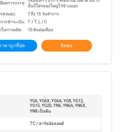
กล่องเล็ก ๆ แรก ๆ ที่เต็มไปด้วยผ้าฝ้ายจาก
อียดการบรรจุ:
นั้นก็ใส่กล่องใหญ่ไว้ข้างนอก
รส่งมอบ:
7 ถึง 15 วันทำการ
ขการชำระเงิน:
T / T, L / C
ในการผลิต:
10 ตันต่อเดือน
ราคาถูกที่สุด
ติดต่อ
YG6, YG6X, YG6A, YG8, YG12,
YG15, YG20, YN6, YN6A, YN6X,
YN8 เป็นต้น
TC / ฮาร์ดอัลลอยด์