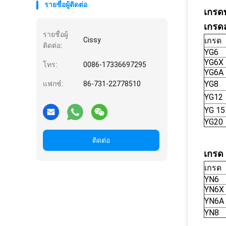
รายชื่อผู้ติดต่อ
เกรดท
เกรด
รายชื่อผู้
Cissy
เกรด
ติดต่อ:
YG6
YG6X
โทร:
0086-17336697295
YG6A
YG8
แฟกซ์:
86-731-22778510
YG12
YG 15
YG20
ติดต่อ
เกรด 
เกรด
YN6
YN6X
YN6A
YN8