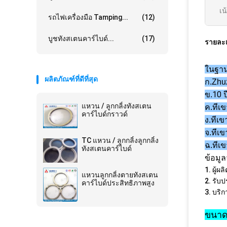
เน
รถไฟเครื่องมือ Tamping...
(12)
บูชทังสเตนคาร์ไบด์...
(17)
รายละเ
ในฐานะ
ผลิตภัณฑ์ที่ดีที่สุด
ก.
Zhuz
10 ป
ข.
แหวน / ลูกกลิ้งทังสเตน
เข
ค.
ที
คาร์ไบด์กราวด์
เข
ง.
ที
เข
จ.
ที
TC แหวน / ลูกกลิ้งลูกกลิ้ง
เข
ฉ.
ที
ทังสเตนคาร์ไบด์
ข้อมู
1. ผู้ผ
แหวนลูกกลิ้งตายทังสเตน
2. รับ
คาร์ไบด์ประสิทธิภาพสูง
3. บริ
ขนาด