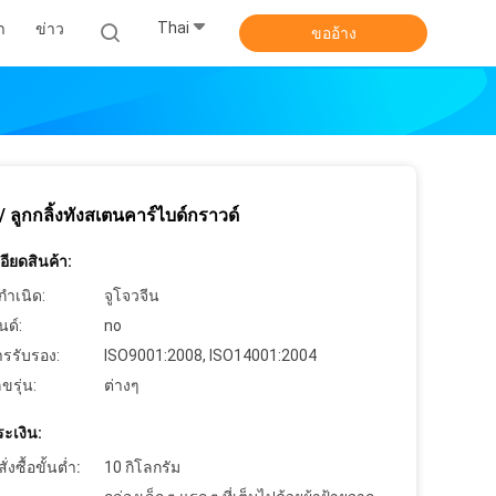
Thai
า
ข่าว
ขออ้าง
 ลูกกลิ้งทังสเตนคาร์ไบด์กราวด์
ียดสินค้า:
กำเนิด:
จูโจวจีน
นด์:
no
ารรับรอง:
ISO9001:2008, ISO14001:2004
ขรุ่น:
ต่างๆ
ะเงิน:
งซื้อขั้นต่ำ:
10 กิโลกรัม