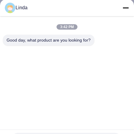
โรงงาน
Linda
3:42 PM
ควบคุม
Good day, what product are you looking for?
คุณภาพ
ติดต่อ
เรา
ข่าว
ขอ
รางรถไฟทังสเตนคาร์ไบด์ซีเมนต์ Tamping Tine