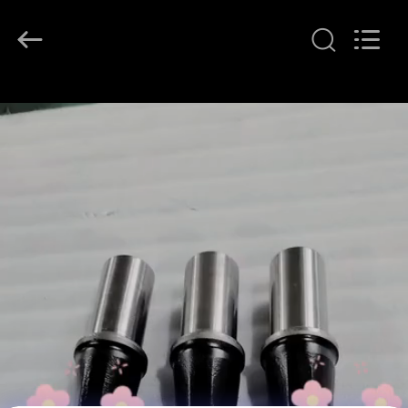
Zhuzhou
Mingri
Cemented
Carbide
Co.,
Ltd..
All
Rights
บ้าน
Reserved.
ผลิตภัณฑ์
เกี่ยว
กับ
เรา
ทัวร์